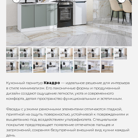
Кухонный гарнитур
Квадро
— идеальное решение для интерьера
в стиле минимализм. Его лаконичные формы и продуманный
дизайн создают ощущение легкости, уюта и современного
комфорта, делая пространство функциональным и эстетичным.
Фасады с узкими рамочными элементами отличаются гладкой,
приятной на ощупь поверхностью, устойчивой к повреждениям и
выцветанию под воздействием ультрафиолета. Специальное
покрытие предотвращает появление отпечатков пальцев и
загрязнений, сохраняя безупречный внешний вид кухни каждый
день.