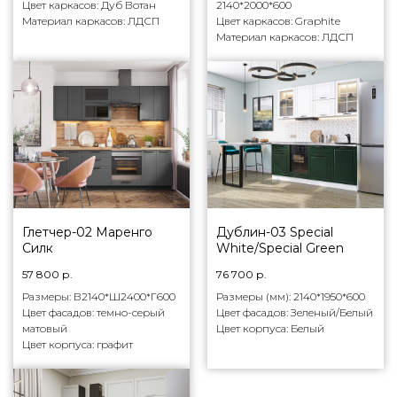
Цвет каркасов: Дуб Вотан
2140*2000*600
Материал каркасов: ЛДСП
Цвет каркасов: Graphite
Материал каркасов: ЛДСП
Глетчер-02 Маренго
Дублин-03 Special
Силк
White/Special Green
57 800
р.
76 700
р.
Размеры: В2140*Ш2400*Г600
Размеры (мм): 2140*1950*600
Цвет фасадов: темно-серый
Цвет фасадов: Зеленый/Белый
матовый
Цвет корпуса: Белый
Цвет корпуса: графит