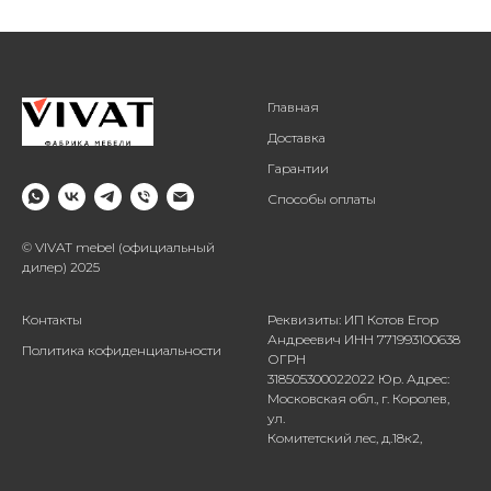
Главная
Доставка
Гарантии
Способы оплаты
© VIVAT mebel (официальный
дилер) 2025
Контакты
Реквизиты: ИП Котов Егор
Андреевич ИНН 771993100638
Политика кофиденциальности
ОГРН
318505300022022 Юр. Адрес:
Московская обл., г. Королев,
ул.
Комитетский лес, д.18к2,