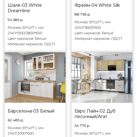
Шале-03 White
Фрейм-04 White Silk
Dreamline
88 765
р.
94 585
р.
Размер (В*Ш*Г), мм:
Размер (В*Ш*Г), мм:
2340*3600*600
2140*1300/2800*600
Цвет каркасов: Белый
Цвет каркасов: Белый
Материал каркасов: ЛДСП
Материал каркасов: ЛДСП
Барселона-03 Белый
Евро Лайн-02 Дуб
песочный/Агат
62 485
р.
54 775
р.
Размер (В*Ш*Г), мм:
2140*2000*600
Размер (В*Ш*Г), мм: