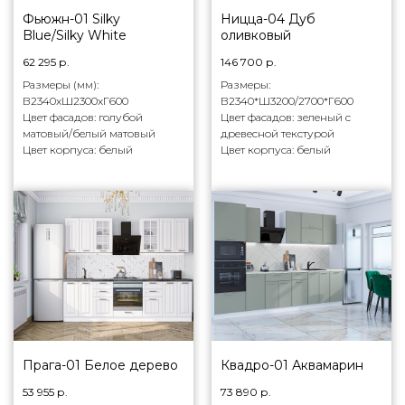
Фьюжн-01 Silky
Ницца-04 Дуб
Blue/Silky White
оливковый
62 295
р.
146 700
р.
Размеры (мм):
Размеры:
В2340xШ2300xГ600
В2340*Ш3200/2700*Г600
Цвет фасадов: голубой
Цвет фасадов: зеленый с
матовый/белый матовый
древесной текстурой
Цвет корпуса: белый
Цвет корпуса: белый
Прага-01 Белое дерево
Квадро-01 Аквамарин
53 955
р.
73 890
р.