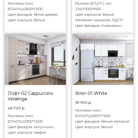
Размеры (мм):
Размер (В*Ш*Г), мм:
В2140*Ш2600*Г600
2140*3000*600
Цвет фасадов: белое дерево
Цвет каркасов: Белый
Цвет корпуса: белый
Материал каркасов: ЛДСП
Цвет фасадов: Аквамарин
Лофт-02 Cappuccino
Флэт-01 White
Veralinga
39 990
р.
46 700
р.
Размеры (мм):
Размеры (мм):
В2140*Ш2600*Г600
В2140*Ш2300*Г600
Цвет фасадов: белый матовый
Цвет фасадов: капуччино
Цвет корпуса: белый
Цвет корпуса: графит