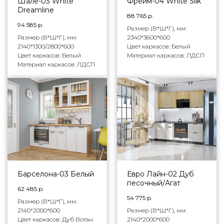
Шале-03 White
Фрейм-04 White Silk
Dreamline
88 765
р.
94 585
р.
Размер (В*Ш*Г), мм:
Размер (В*Ш*Г), мм:
2340*3600*600
2140*1300/2800*600
Цвет каркасов: Белый
Цвет каркасов: Белый
Материал каркасов: ЛДСП
Материал каркасов: ЛДСП
Барселона-03 Белый
Евро Лайн-02 Дуб
песочный/Агат
62 485
р.
54 775
р.
Размер (В*Ш*Г), мм:
2140*2000*600
Размер (В*Ш*Г), мм:
Цвет каркасов: Дуб Вотан
2140*2000*600