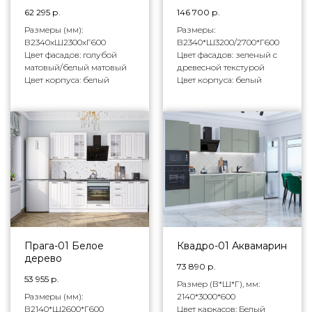
62 295
р.
146 700
р.
Размеры (мм):
Размеры:
В2340xШ2300xГ600
В2340*Ш3200/2700*Г600
Цвет фасадов: голубой
Цвет фасадов: зеленый с
матовый/белый матовый
древесной текстурой
Цвет корпуса: белый
Цвет корпуса: белый
Прага-01 Белое
Квадро-01 Аквамарин
дерево
73 890
р.
53 955
р.
Размер (В*Ш*Г), мм:
Размеры (мм):
2140*3000*600
В2140*Ш2600*Г600
Цвет каркасов: Белый