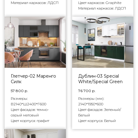
Материал каркасов: ЛДСП
Цвет каркасов: Graphite
Материал каркасов: ЛДСП
Глетчер-02 Маренго
Дублин-03 Special
Силк
White/Special Green
57 800
р.
76 700
р.
Размеры:
Размеры (мм):
В2140*Ш2400*Г600
2140*1950*600
Цвет фасадов: темно-
Цвет фасадов: Зеленый/
серый матовый
Белый
Цвет корпуса: графит
Цвет корпуса: Белый