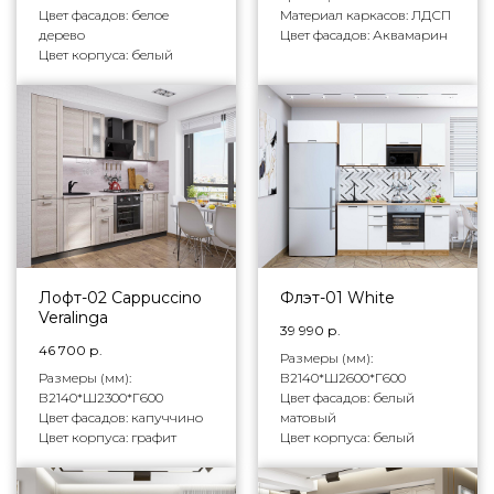
Цвет фасадов: белое
Материал каркасов: ЛДСП
дерево
Цвет фасадов: Аквамарин
Цвет корпуса: белый
Лофт-02 Cappuccino
Флэт-01 White
Veralinga
39 990
р.
46 700
р.
Размеры (мм):
Размеры (мм):
В2140*Ш2600*Г600
В2140*Ш2300*Г600
Цвет фасадов: белый
Цвет фасадов: капуччино
матовый
Цвет корпуса: графит
Цвет корпуса: белый